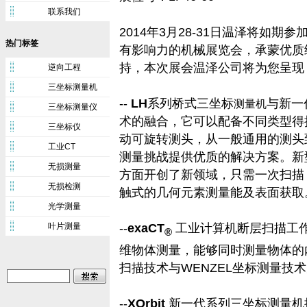
联系我们
2014年3月28-31日温泽将如
热门标签
有影响力的机械展览会，承蒙优质
持，本次展会温泽公司将为您呈现
逆向工程
三坐标测量机
--
LH
系列桥式
三坐标
与新一
测量机
三坐标测量仪
术的融合，它可以配备不同类型得
三坐标仪
动可旋转测头，从一般通用的测头
工业CT
测量挑战提供优质的解决方案。新型
无损测量
方面开创了新领域，只需一次扫描
无损检测
触式的几何元素测量能及表面获取
光学测量
叶片测量
--
exaCT
工业计算机断层扫描工
®
维物体测量，能够同时测量物体的内部
扫描技术与WENZEL坐标测量技
--
XOrbit
新一代系列三坐标测量机