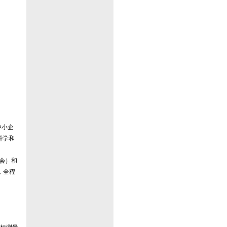
中小企
科学和
进协会）和
伴，全程