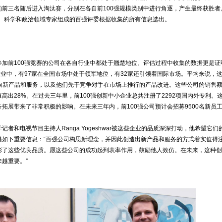
前三名随后进入淘汰赛，分别在各自前100强规模类别中进行角逐，产生最终获胜者
学、科学和政治领域专家组成的百强评委根据收集的所有信息选出。
参加前100强竞赛的公司在各自行业中都处于翘楚地位。评估过程中收集的数据更是证
企业中，有97家在全国市场中处于领军地位，有32家还引领着国际市场。平均来说，
来自新产品和服务，以及他们先于竞争对手在市场上推行的产品改进。这些公司的销售
高出28%。在过去三年里，前100强创新中小企业总共注册了2292项国内外专利。
拓展带来了非常积极的影响。在未来三年内，前100强公司预计会招募9500名新员
记者和电视节目主持人Ranga Yogeshwar被这些企业的品质深深打动，他希望它们
递如下重要信息：“百强公司构思新理念，并因此创造出新产品和服务的方式着实值得
彰了这些优良品质。愿这些公司的成功起到表率作用，鼓励他人效仿。在未来，这种创
越重要。”