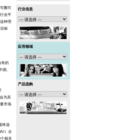
可圈可
行业信息
同行业平
。这种理
个目标
应用领域
自有的
中国、
产品选购
理
泽会为其
量市场
最终选
WU）企
0个相关