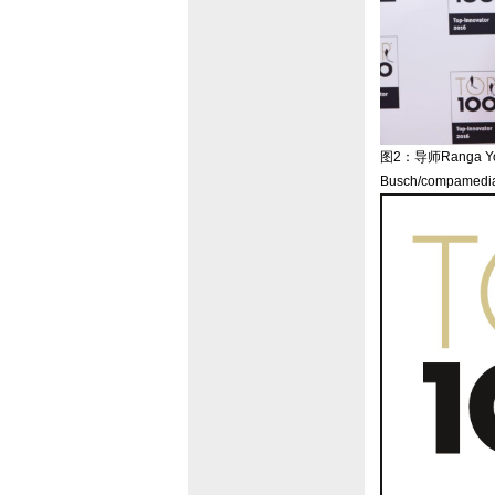
图2：导师Ranga Y
Busch/compamedi