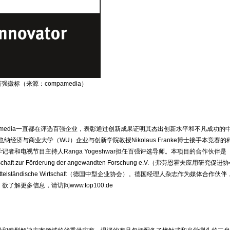
强徽标（来源：compamedia）
mpamedia一直都在评选百强企业，表彰通过创新成果证明其杰出创新水平和不凡成功的
也纳经济与商业大学（WU）企业与创新学院教授Nikolaus Franke博士接手本竞赛的
记者和电视节目主持人Ranga Yogeshwar担任百强评选导师。本项目的合作伙伴是
ellschaft zur Förderung der angewandten Forschung e.V.（弗劳恩霍夫应用研究促
d mittelständische Wirtschaft（德国中型企业协会）。德国经理人杂志作为媒体合作伙
了解更多信息，请访问www.top100.de