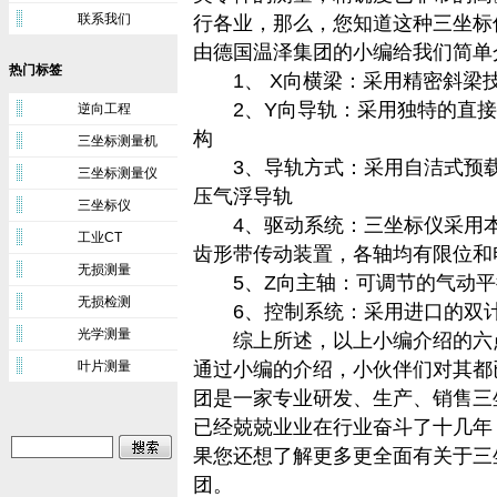
联系我们
行各业，那么，您知道这种三坐标
由德国温泽集团的小编给我们简单
热门标签
1、 X向横梁：采用精密斜梁
2、Y向导轨：采用独特的直接
逆向工程
构
三坐标测量机
3、导轨方式：采用自洁式预载
三坐标测量仪
压气浮导轨
三坐标仪
4、驱动系统：三坐标仪采用本
工业CT
齿形带传动装置，各轴均有限位和
无损测量
5、Z向主轴：可调节的气动平
无损检测
6、控制系统：采用进口的双计
光学测量
综上所述，以上小编介绍的六点
叶片测量
通过小编的介绍，小伙伴们对其都
团是一家专业研发、生产、销售三
已经兢兢业业在行业奋斗了十几年
果您还想了解更多更全面有关于三
团
。