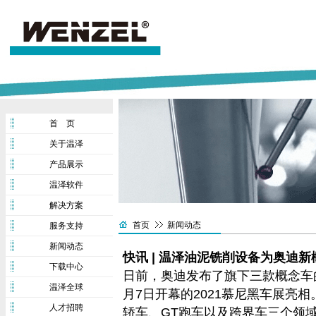
首 页
关于温泽
产品展示
温泽软件
解决方案
首页
新闻动态
服务支持
新闻动态
快讯 | 温泽油泥铣削设备为奥迪
下载中心
日前，奥迪发布了旗下三款概念车
温泽全球
月7日开幕的2021慕尼黑车展亮
人才招聘
轿车、GT跑车以及跨界车三个领