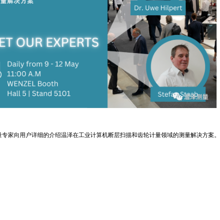
量专家向用户详细的介绍温泽在工业计算机断层扫描和齿轮计量领域的测量解决方案。