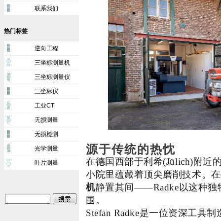
联系我们
热门标签
逆向工程
三坐标测量机
三坐标测量仪
三坐标仪
工业CT
无损测量
无损检测
源于传统的热忱
光学测量
在德国西部于利希(Jülich)
叶片测量
小院里蕴藏着顶尖磨削技术。在
机
静置其间——Radke以这种
围。
Stefan Radke是一位资深