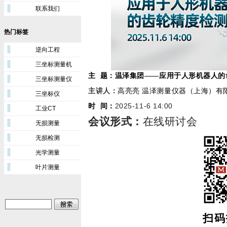
联系我们
热门标签
逆向工程
三坐标测量机
主 题：温泽集团——应用于人形机器人的
三坐标测量仪
主讲人
：
高亮亮
温泽测量仪器（上海）有
三坐标仪
2025
11
6
14:00
时 间：
-
-
工业CT
会议形式：
在线研讨会
无损测量
无损检测
光学测量
叶片测量
扫码